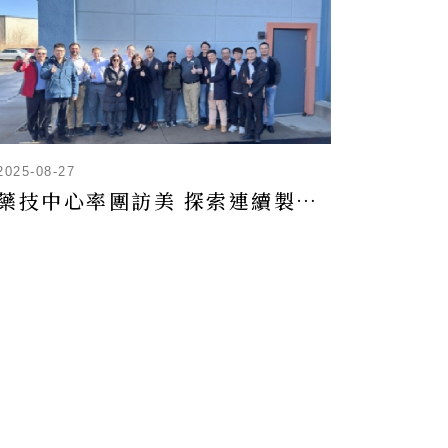
2025-08-27
藥技中心率團訪美 探索連續製造技術 邁向製藥4.0新紀元