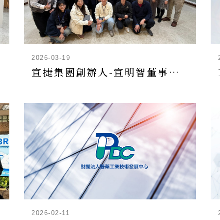
2026-03-19
宣捷集團創辦人-宣明智董事長蒞臨藥技中心演講『從晶片到細胞的驚喜 看台灣生技神山大未來』
2026-02-11