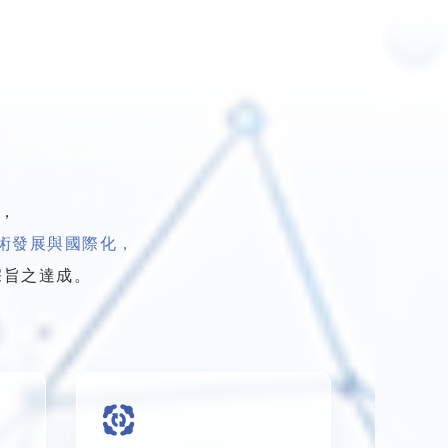
，
術發展與國際化，
宗旨之達成。